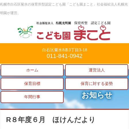
札幌市白石区菊水の保育所型認定こども園「こども園まこと」社会福祉法人札幌光
明園が運営。
白石区菊水8条3丁目3-18
011-841-0942
ホーム
運営法人
保育目標
保育に対する姿勢
お知らせ
年間行事
R８年度６月 ほけんだより