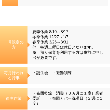
夏季休業 8/10～8/17
冬季休業 12/27～1/7
一号認定の
春季休業 3/26～3/31
方
他、毎週土曜日は休日となります。
※ 預り保育を利用する方は事前に申し
出が必要です。
毎月行われ
・誕生会 ・避難訓練
る行事
・布団乾燥，消毒（３ヵ月に１度）業者
衛生作業
委託 ・布団カバー洗濯日（２週に１
度）