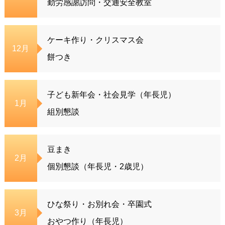
勤労感謝訪問・交通安全教室
ケーキ作り・クリスマス会
12月
餅つき
子ども新年会・社会見学（年長児）
1月
組別懇談
豆まき
2月
個別懇談（年長児・2歳児）
ひな祭り・お別れ会・卒園式
3月
おやつ作り（年長児）