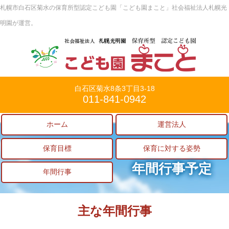
札幌市白石区菊水の保育所型認定こども園「こども園まこと」社会福祉法人札幌光
明園が運営。
白石区菊水8条3丁目3-18
011-841-0942
ホーム
運営法人
保育目標
保育に対する姿勢
年間行事予定
年間行事
主な年間行事