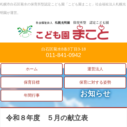
札幌市白石区菊水の保育所型認定こども園「こども園まこと」社会福祉法人札幌光
明園が運営。
白石区菊水8条3丁目3-18
011-841-0942
ホーム
運営法人
保育目標
保育に対する姿勢
お知らせ
年間行事
令和８年度 ５月の献立表