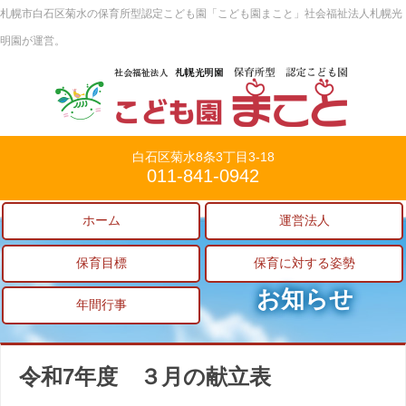
札幌市白石区菊水の保育所型認定こども園「こども園まこと」社会福祉法人札幌光
明園が運営。
白石区菊水8条3丁目3-18
011-841-0942
ホーム
運営法人
保育目標
保育に対する姿勢
お知らせ
年間行事
令和7年度 ３月の献立表