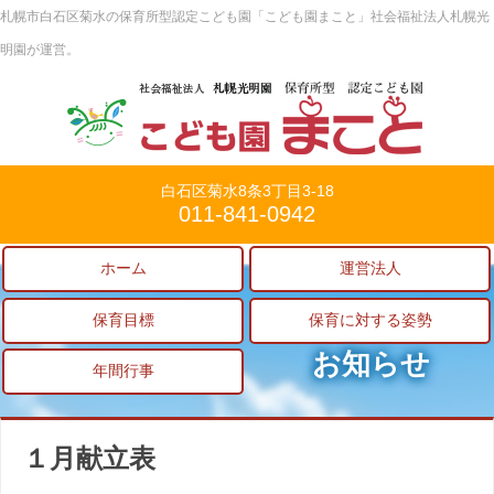
札幌市白石区菊水の保育所型認定こども園「こども園まこと」社会福祉法人札幌光
明園が運営。
白石区菊水8条3丁目3-18
011-841-0942
ホーム
運営法人
保育目標
保育に対する姿勢
お知らせ
年間行事
１月献立表