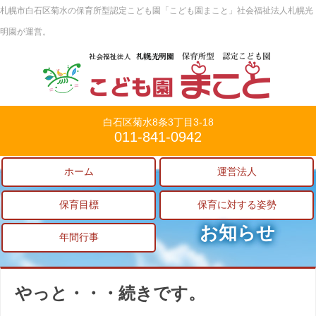
札幌市白石区菊水の保育所型認定こども園「こども園まこと」社会福祉法人札幌光
明園が運営。
白石区菊水8条3丁目3-18
011-841-0942
ホーム
運営法人
保育目標
保育に対する姿勢
お知らせ
年間行事
やっと・・・続きです。