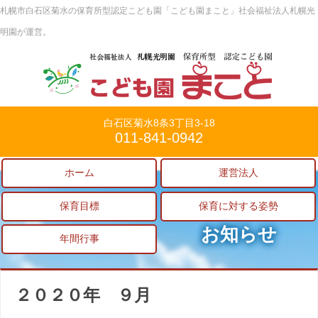
札幌市白石区菊水の保育所型認定こども園「こども園まこと」社会福祉法人札幌光
明園が運営。
白石区菊水8条3丁目3-18
011-841-0942
ホーム
運営法人
保育目標
保育に対する姿勢
お知らせ
年間行事
２０２０年 ９月